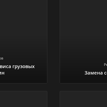
ов
Р
виса грузовых
ин
Замена с