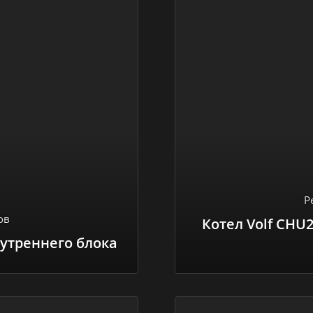
Р
ов
Котел Volf CHU2
нутреннего блока