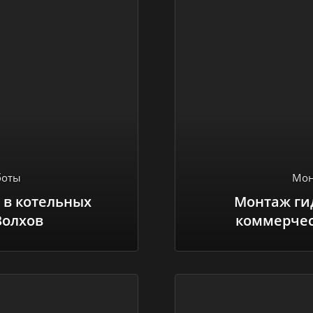
боты
Мон
 в котельных
Монтаж ги
Волхов
коммерчес