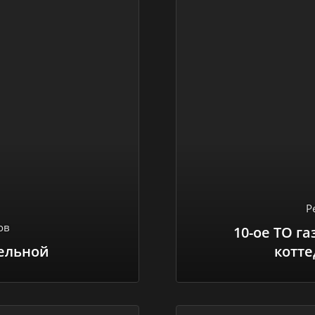
Р
ов
10-ое ТО г
тельной
котте