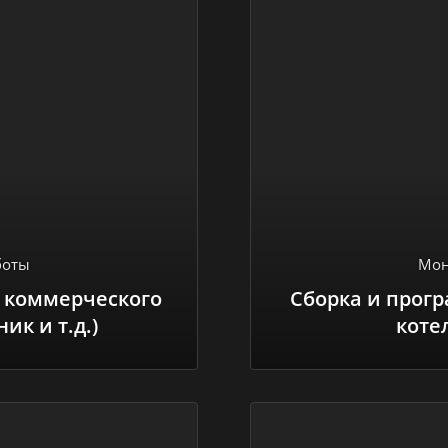
боты
Мон
 коммерческого
Сборка и прог
ик и т.д.)
коте