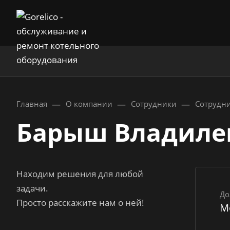
—
—
—
Главная
О компании
Сотрудники
Сотрудн
Барыш Владиле
Находим решения для любой
задачи.
До
Просто расскажите нам о ней!
М