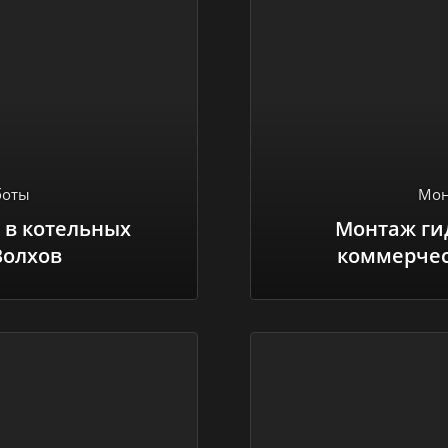
боты
Мон
 в котельных
Монтаж ги
Волхов
коммерчес