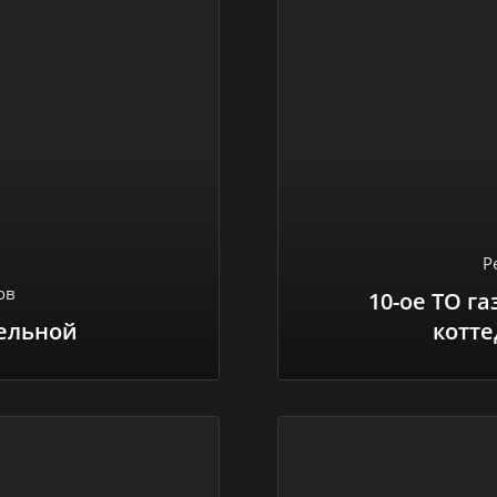
Р
ов
10-ое ТО г
тельной
котте