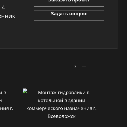
 4
Задать вопрос
венник
7
—