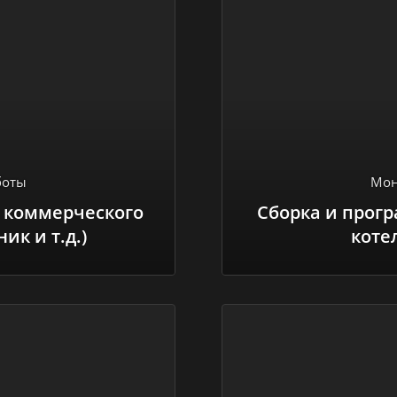
боты
Мон
 коммерческого
Сборка и прог
ик и т.д.)
коте