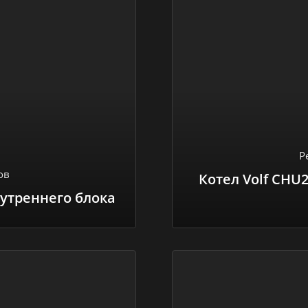
Р
ов
Котел Volf CHU2
нутреннего блока