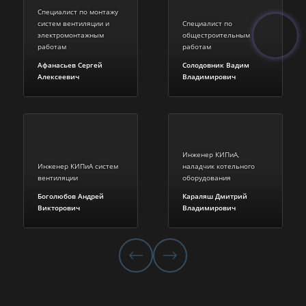
Специалист по монтажу
систем вентиляции и
Специалист по
электромонтажным
общестроительным
работам
работам
Афанасьев Сергей
Солодовник Вадим
Алексеевич
Владимирович
Инженер КИПиА,
Инженер КИПиА систем
наладчик котельного
вентиляции
оборудования
Боголюбов Андрей
Караляш Дмитрий
Викторович
Владимирович