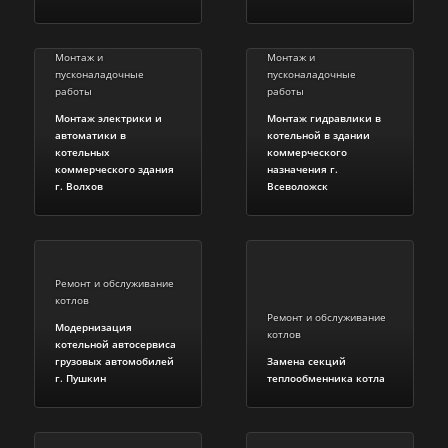
Монтаж и
Монтаж и
пусконаладочные
пусконаладочные
работы
работы
Монтаж электрики и
Монтаж гидравлики в
автоматики в
котельной в здании
котельных
коммерческого
коммерческого здания
назначения г.
г. Волхов
Всеволожск
Ремонт и обслуживание
котлов
Ремонт и обслуживание
Модернизация
котлов
котельной автосервиса
грузовых автомобилей
Замена секций
г. Пушкин
теплообменника котла