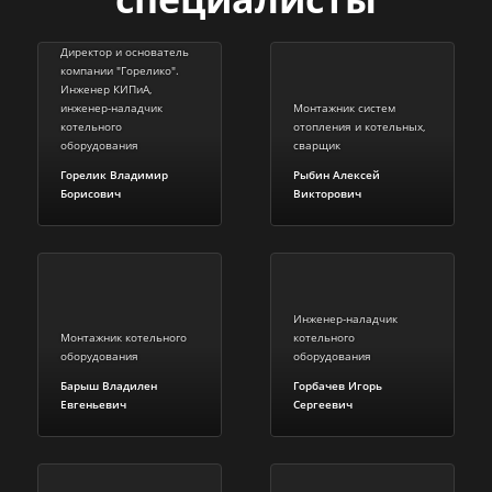
Директор и основатель
компании "Горелико".
Инженер КИПиА,
инженер-наладчик
Монтажник систем
котельного
отопления и котельных,
оборудования
сварщик
Горелик Владимир
Рыбин Алексей
Борисович
Викторович
Инженер-наладчик
Монтажник котельного
котельного
оборудования
оборудования
Барыш Владилен
Горбачев Игорь
Евгеньевич
Сергеевич