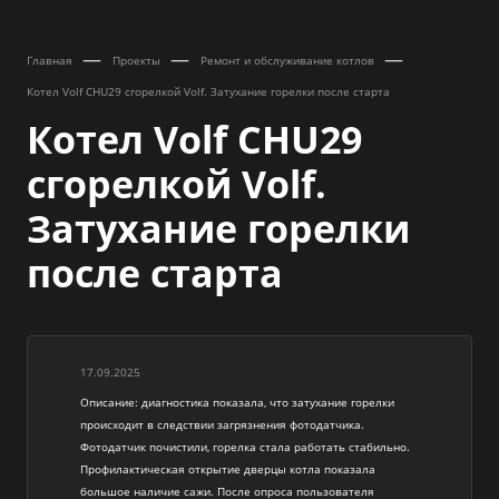
—
—
—
Главная
Проекты
Ремонт и обслуживание котлов
Котел Volf CHU29 сгорелкой Volf. Затухание горелки после старта
Котел Volf CHU29
сгорелкой Volf.
Затухание горелки
после старта
17.09.2025
Описание: диагностика показала, что затухание горелки
происходит в следствии загрязнения фотодатчика.
Фотодатчик почистили, горелка стала работать стабильно.
Профилактическая открытие дверцы котла показала
большое наличие сажи. После опроса пользователя