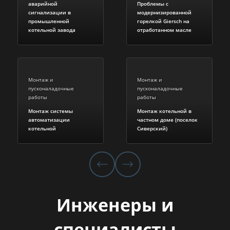
аварийной
Проблемы с
сигнализации в
модернизированной
промышленной
горелкой Giersch на
котельной завода
отработанном масле
Монтаж и
Монтаж и
пусконаладочные
пусконаладочные
работы
работы
Монтаж системы
Монтаж котельной в
автоматизации
частном доме (поселок
котельной
Сиверский)
Инженеры и
специалисты