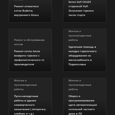
Котел Volf CHU29
Ремонт атоматики
сгорелкой Volf.
котла Buderus,
Затухание горелки
внутреннего блока
после старта
Монтаж и
пусконаладочные
Ремонт и обслуживание
работы
котлов
Удаленная помощь в
Ремонт котла после
наладке горелочного
возврата горелки с
оборудования на
профилактического то
мясокомбинате в
производителя
Подмосковье
Монтаж и
Монтаж и
пусконаладочные
пусконаладочные
работы
работы
Пуско-наладочные
Сборка и
работы в здании
программирование
коммерческого
щита автоматизации
назначения ( пятерочка,
котельной частного
хлебник и т.д.)
дома в ЛО