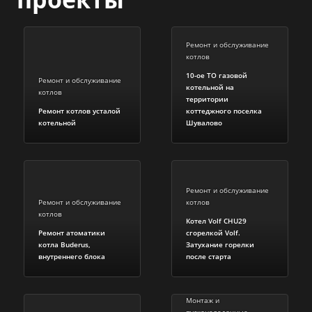
Ремонт и обслуживание
котлов
10-ое ТО газовой
Ремонт и обслуживание
котельной на
котлов
территории
Ремонт котлов усталой
коттеджного поселка
котельной
Шувалово
Ремонт и обслуживание
Ремонт и обслуживание
котлов
котлов
Котел Volf CHU29
Ремонт атоматики
сгорелкой Volf.
котла Buderus,
Затухание горелки
внутреннего блока
после старта
Монтаж и