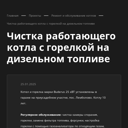
—
—
—
Главная
Проекты
Ремонт и обслуживание котлов
Чистка работающего котла с горелкой на дизельном топливе
Чистка работающего
котла с горелкой на
дизельном топливе
25.01.2025
Котел и горелка марки Buderus 25 кВТ установлены в
гараже на приусадебном участке, пос. Лемболово. Котлу 10
лет.
Регулярное обслуживание:
чистка камеры сгорания,
горелки, замена фильтра топлива, форсунки, настройка
горелки с помощью газоанализатора по отходящим газам,