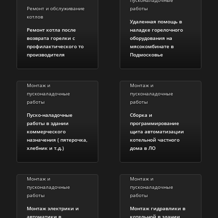
пусконаладочные
Ремонт и обслуживание
работы
котлов
Удаленная помощь в
Ремонт котла после
наладке горелочного
возврата горелки с
оборудования на
профилактического то
мясокомбинате в
производителя
Подмосковье
Монтаж и
Монтаж и
пусконаладочные
пусконаладочные
работы
работы
Пуско-наладочные
Сборка и
работы в здании
программирование
коммерческого
щита автоматизации
назначения ( пятерочка,
котельной частного
хлебник и т.д.)
дома в ЛО
Монтаж и
Монтаж и
пусконаладочные
пусконаладочные
работы
работы
Монтаж электрики и
Монтаж гидравлики в
автоматики в
котельной в здании