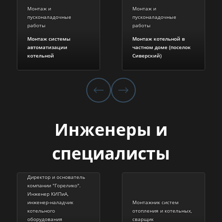
Монтаж и
Монтаж и
пусконаладочные
пусконаладочные
работы
работы
Монтаж системы
Монтаж котельной в
автоматизации
частном доме (поселок
котельной
Сиверский)
Инженеры и
специалисты
Директор и основатель
компании "Горелико".
Инженер КИПиА,
инженер-наладчик
Монтажник систем
котельного
отопления и котельных,
оборудования
сварщик