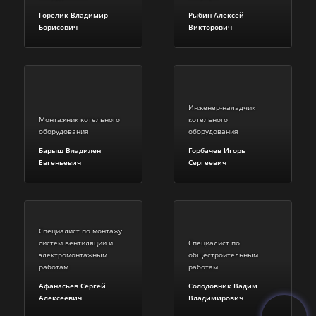
Горелик Владимир
Рыбин Алексей
Борисович
Викторович
Инженер-наладчик
Монтажник котельного
котельного
оборудования
оборудования
Барыш Владилен
Горбачев Игорь
Евгеньевич
Сергеевич
Специалист по монтажу
систем вентиляции и
Специалист по
электромонтажным
общестроительным
работам
работам
Афанасьев Сергей
Солодовник Вадим
Алексеевич
Владимирович