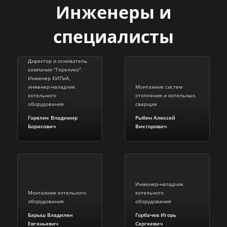
Инженеры и
специалисты
Директор и основатель
компании "Горелико".
Инженер КИПиА,
инженер-наладчик
Монтажник систем
котельного
отопления и котельных,
оборудования
сварщик
Горелик Владимир
Рыбин Алексей
Борисович
Викторович
Инженер-наладчик
Монтажник котельного
котельного
оборудования
оборудования
Барыш Владилен
Горбачев Игорь
Евгеньевич
Сергеевич