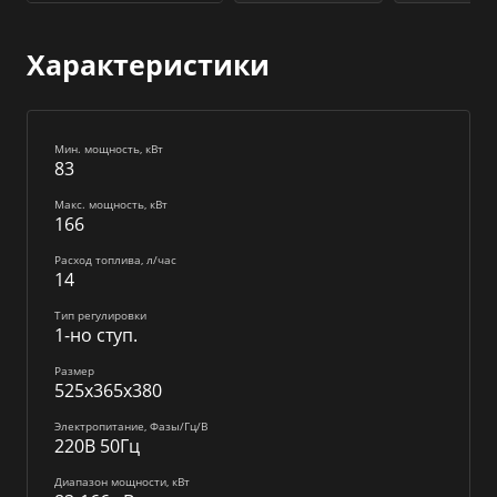
Характеристики
Мин. мощность, кВт
83
Макс. мощность, кВт
166
Расход топлива, л/час
14
Тип регулировки
1-но ступ.
Размер
525x365x380
Электропитание, Фазы/Гц/В
220В 50Гц
Диапазон мощности, кВт