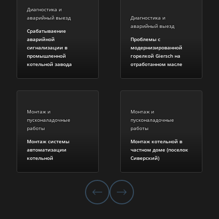
Диагностика и
аварийный выезд
Диагностика и
аварийный выезд
Срабатываение
аварийной
Проблемы с
сигнализации в
модернизированной
промышленной
горелкой Giersch на
котельной завода
отработанном масле
Монтаж и
Монтаж и
пусконаладочные
пусконаладочные
работы
работы
Монтаж системы
Монтаж котельной в
автоматизации
частном доме (поселок
котельной
Сиверский)