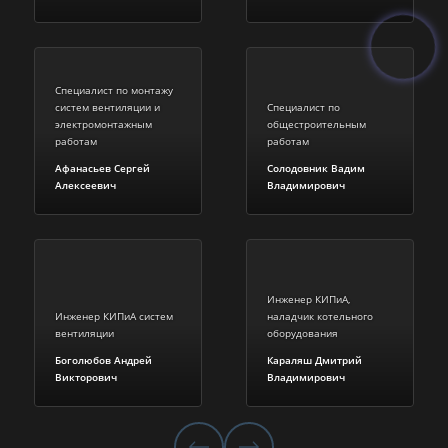
Специалист по монтажу
систем вентиляции и
Специалист по
электромонтажным
общестроительным
работам
работам
Афанасьев Сергей
Солодовник Вадим
Алексеевич
Владимирович
Инженер КИПиА,
Инженер КИПиА систем
наладчик котельного
вентиляции
оборудования
Боголюбов Андрей
Караляш Дмитрий
Викторович
Владимирович