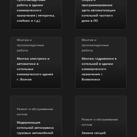
работы в здании
программирование
коммерческого
щита автоматизации
назначения ( пятерочка,
котельной частного
хлебник и т.д.)
дома в ЛО
Монтаж и
Монтаж и
пусконаладочные
пусконаладочные
работы
работы
Монтаж электрики и
Монтаж гидравлики в
автоматики в
котельной в здании
котельных
коммерческого
коммерческого здания
назначения г.
г. Волхов
Всеволожск
Ремонт и обслуживание
котлов
Ремонт и обслуживание
Модернизация
котлов
котельной автосервиса
грузовых автомобилей
Замена секций