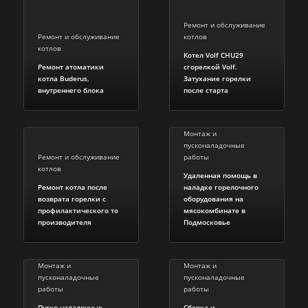
Ремонт и обслуживание
Ремонт и обслуживание
котлов
котлов
Котел Volf CHU29
Ремонт атоматики
сгорелкой Volf.
котла Buderus,
Затухание горелки
внутреннего блока
после старта
Монтаж и
пусконаладочные
Ремонт и обслуживание
работы
котлов
Удаленная помощь в
Ремонт котла после
наладке горелочного
возврата горелки с
оборудования на
профилактического то
мясокомбинате в
производителя
Подмосковье
Монтаж и
Монтаж и
пусконаладочные
пусконаладочные
работы
работы
Пуско-наладочные
Сборка и