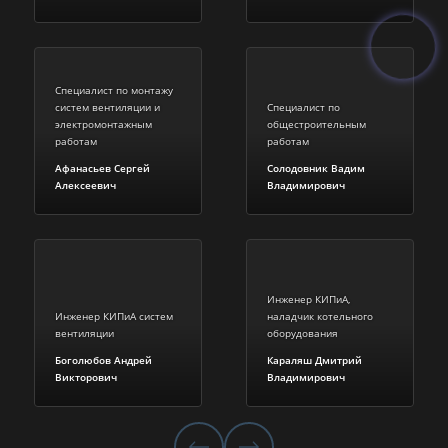
Специалист по монтажу
систем вентиляции и
Специалист по
электромонтажным
общестроительным
работам
работам
Афанасьев Сергей
Солодовник Вадим
Алексеевич
Владимирович
Инженер КИПиА,
Инженер КИПиА систем
наладчик котельного
вентиляции
оборудования
Боголюбов Андрей
Караляш Дмитрий
Викторович
Владимирович