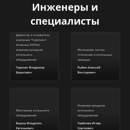
Инженеры и
специалисты
Директор и основатель
компании "Горелико".
Инженер КИПиА,
инженер-наладчик
Монтажник систем
котельного
отопления и котельных,
оборудования
сварщик
Горелик Владимир
Рыбин Алексей
Борисович
Викторович
Инженер-наладчик
Монтажник котельного
котельного
оборудования
оборудования
Барыш Владилен
Горбачев Игорь
Евгеньевич
Сергеевич