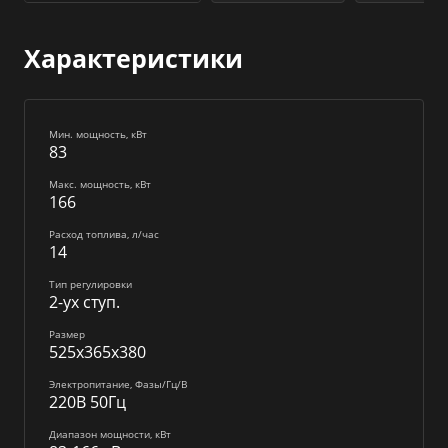
Характеристики
Мин. мощность, кВт
83
Макс. мощность, кВт
166
Расход топлива, л/час
14
Тип регулировки
2-ух ступ.
Размер
525x365x380
Электропитание, Фазы/Гц/В
220В 50Гц
Диапазон мощности, кВт