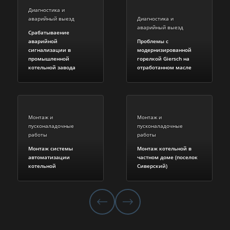
Диагностика и
аварийный выезд
Диагностика и
аварийный выезд
Срабатываение
аварийной
Проблемы с
сигнализации в
модернизированной
промышленной
горелкой Giersch на
котельной завода
отработанном масле
Монтаж и
Монтаж и
пусконаладочные
пусконаладочные
работы
работы
Монтаж системы
Монтаж котельной в
автоматизации
частном доме (поселок
котельной
Сиверский)