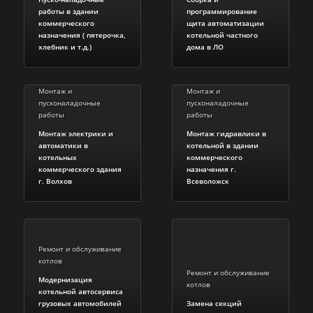
работы в здании
программирование
коммерческого
щита автоматизации
назначения ( пятерочка,
котельной частного
хлебник и т.д.)
дома в ЛО
Монтаж и
Монтаж и
пусконаладочные
пусконаладочные
работы
работы
Монтаж электрики и
Монтаж гидравлики в
автоматики в
котельной в здании
котельных
коммерческого
коммерческого здания
назначения г.
г. Волхов
Всеволожск
Ремонт и обслуживание
котлов
Ремонт и обслуживание
Модернизация
котлов
котельной автосервиса
грузовых автомобилей
Замена секций