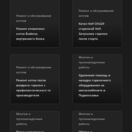
Ремонт и обслуживание
Ремонт и обслуживание
котлов
котлов
Котел Volf CHU29
Ремонт атоматики
сгорелкой Volf.
котла Buderus,
Затухание горелки
внутреннего блока
после старта
Монтаж и
пусконаладочные
Ремонт и обслуживание
работы
котлов
Удаленная помощь в
Ремонт котла после
наладке горелочного
возврата горелки с
оборудования на
профилактического то
мясокомбинате в
производителя
Подмосковье
Монтаж и
Монтаж и
пусконаладочные
пусконаладочные
работы
работы
Пуско-наладочные
Сборка и