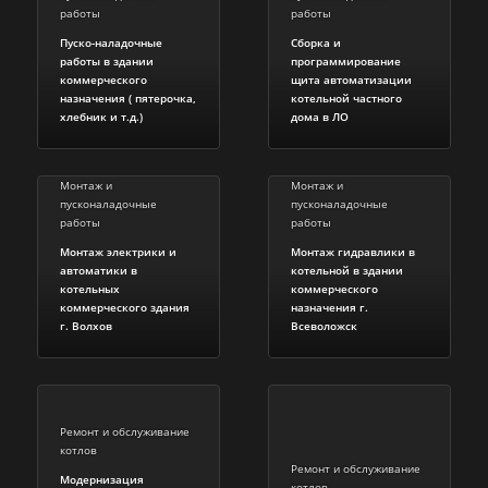
работы
работы
Пуско-наладочные
Сборка и
работы в здании
программирование
коммерческого
щита автоматизации
назначения ( пятерочка,
котельной частного
хлебник и т.д.)
дома в ЛО
Монтаж и
Монтаж и
пусконаладочные
пусконаладочные
работы
работы
Монтаж электрики и
Монтаж гидравлики в
автоматики в
котельной в здании
котельных
коммерческого
коммерческого здания
назначения г.
г. Волхов
Всеволожск
Ремонт и обслуживание
котлов
Ремонт и обслуживание
Модернизация
котлов