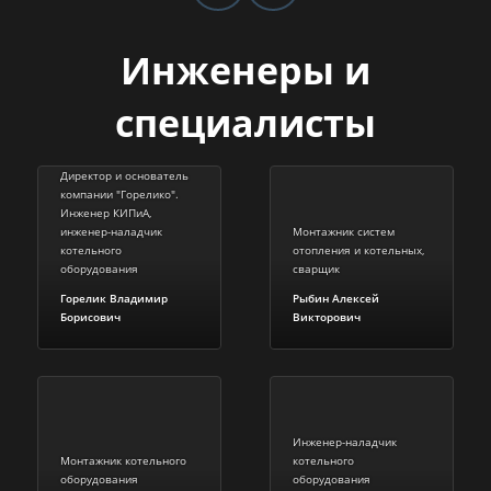
Инженеры и
специалисты
Директор и основатель
компании "Горелико".
Инженер КИПиА,
инженер-наладчик
Монтажник систем
котельного
отопления и котельных,
оборудования
сварщик
Горелик Владимир
Рыбин Алексей
Борисович
Викторович
Инженер-наладчик
Монтажник котельного
котельного
оборудования
оборудования