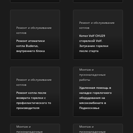
Ремонт и обслуживание
Ремонт и обслуживание
котлов
котлов
Котел Volf CHU29
Ремонт атоматики
сгорелкой Volf.
котла Buderus,
Затухание горелки
внутреннего блока
после старта
Монтаж и
пусконаладочные
Ремонт и обслуживание
работы
котлов
Удаленная помощь в
Ремонт котла после
наладке горелочного
возврата горелки с
оборудования на
профилактического то
мясокомбинате в
производителя
Подмосковье
Монтаж и
Монтаж и
пусконаладочные
пусконаладочные