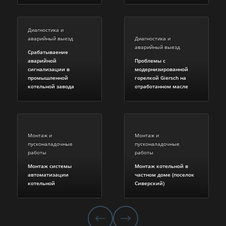
Диагностика и
аварийный выезд
Диагностика и
аварийный выезд
Срабатываение
аварийной
Проблемы с
сигнализации в
модернизированной
промышленной
горелкой Giersch на
котельной завода
отработанном масле
Монтаж и
Монтаж и
пусконаладочные
пусконаладочные
работы
работы
Монтаж системы
Монтаж котельной в
автоматизации
частном доме (поселок
котельной
Сиверский)