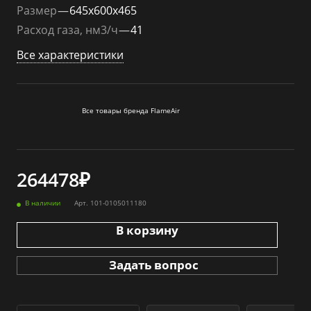
Размер
—
645x600x465
Расход газа, нм3/ч
—
41
Все характеристики
Все товары бренда FlameАir
264478₽
В наличии
Арт.
101-0105011180
В корзину
Задать вопрос