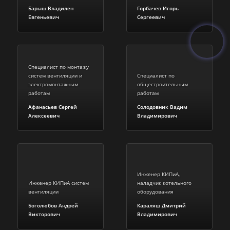
Барыш Владилен
Горбачев Игорь
Евгеньевич
Сергеевич
Специалист по монтажу
систем вентиляции и
Специалист по
электромонтажным
общестроительным
работам
работам
Афанасьев Сергей
Солодовник Вадим
Алексеевич
Владимирович
Инженер КИПиА,
Инженер КИПиА систем
наладчик котельного
вентиляции
оборудования
Боголюбов Андрей
Караляш Дмитрий
Викторович
Владимирович