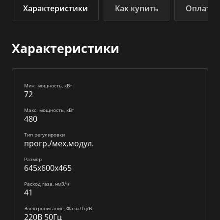
Характеристики
Как купить
Оплата
Характеристики
Мин. мощность, кВт
72
Макс. мощность, кВт
480
Тип регулировки
прогр./мех.модул.
Размер
645x600x465
Расход газа, нм3/ч
41
Электропитание, Фазы/Гц/В
220В 50Гц