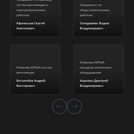
систем вентиляции и
Специалист по
электромонтажным
общестроительным
работам
работам
Афанасьев Сергей
Солодовник Вадим
Алексеевич
Владимирович
Инженер КИПиА,
Инженер КИПиА систем
наладчик котельного
вентиляции
оборудования
Боголюбов Андрей
Караляш Дмитрий
Викторович
Владимирович