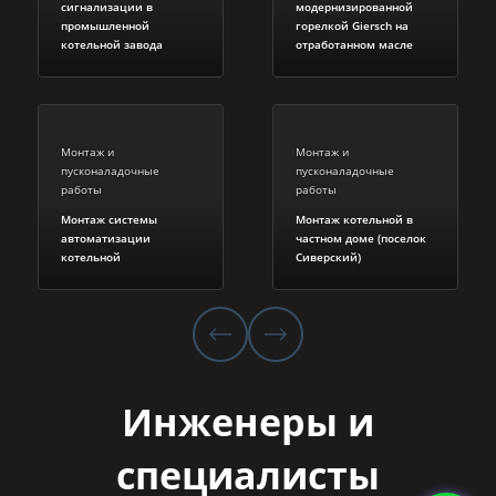
сигнализации в
модернизированной
промышленной
горелкой Giersch на
котельной завода
отработанном масле
Монтаж и
Монтаж и
пусконаладочные
пусконаладочные
работы
работы
Монтаж системы
Монтаж котельной в
автоматизации
частном доме (поселок
котельной
Сиверский)
Инженеры и
специалисты