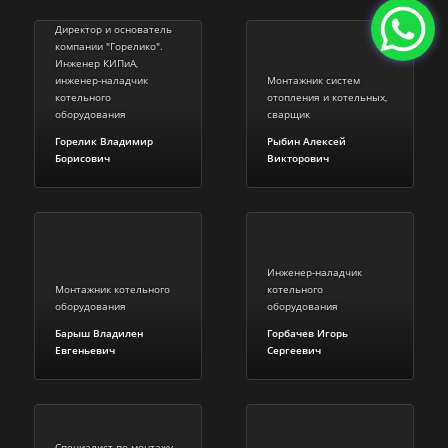
Директор и основатель
компании "Горелико".
Инженер КИПиА,
инженер-наладчик
Монтажник систем
котельного
отопления и котельных,
оборудования
сварщик
Горелик Владимир
Рыбин Алексей
Борисович
Викторович
Инженер-наладчик
Монтажник котельного
котельного
оборудования
оборудования
Барыш Владилен
Горбачев Игорь
Евгеньевич
Сергеевич
Специалист по монтажу