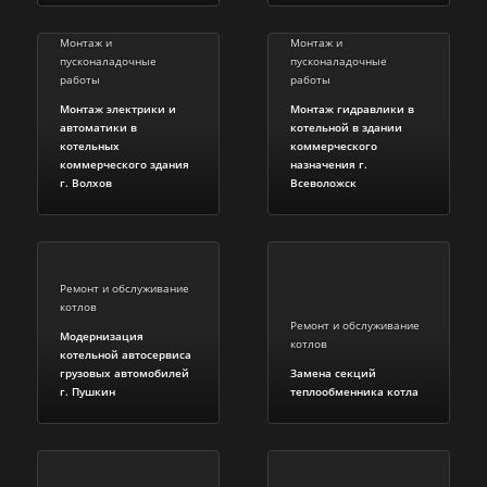
Монтаж и
Монтаж и
пусконаладочные
пусконаладочные
работы
работы
Монтаж электрики и
Монтаж гидравлики в
автоматики в
котельной в здании
котельных
коммерческого
коммерческого здания
назначения г.
г. Волхов
Всеволожск
Ремонт и обслуживание
котлов
Ремонт и обслуживание
Модернизация
котлов
котельной автосервиса
грузовых автомобилей
Замена секций
г. Пушкин
теплообменника котла