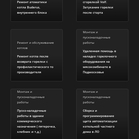
Ремонт атоматики
сгорелкой Volf.
котла Buderus,
Затухание горелки
внутреннего блока
после старта
Монтаж и
пусконаладочные
Ремонт и обслуживание
работы
котлов
Удаленная помощь в
Ремонт котла после
наладке горелочного
возврата горелки с
оборудования на
профилактического то
мясокомбинате в
производителя
Подмосковье
Монтаж и
Монтаж и
пусконаладочные
пусконаладочные
работы
работы
Пуско-наладочные
Сборка и
работы в здании
программирование
коммерческого
щита автоматизации
назначения ( пятерочка,
котельной частного
хлебник и т.д.)
дома в ЛО